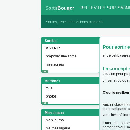
BELLEVILLE-SUR-SAô
Sortir
Bouger
Sorties, rencontres et bons moments
Sorties
Pour sortir 
A VENIR
entre célibatair
proposer une sortie
mes sorties
Le concept e
Chacun peut propo
un verre, ou que
Membres
tous
C'est le meilleu
photos
Aucun classement
communiquées sur
Mon espace
vous invite à le
mon journal
Enfin, les sort
personnes qui so
ma messagerie