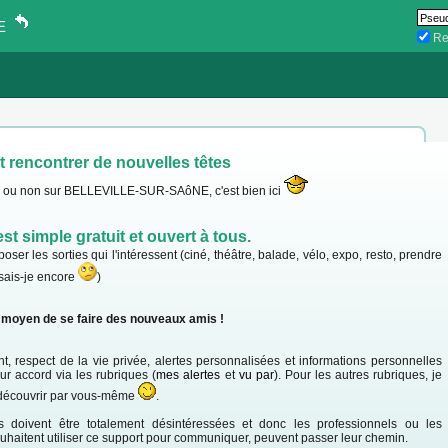
NE
Re
et rencontrer de nouvelles têtes
es ou non sur BELLEVILLE-SUR-SAôNE, c'est bien ici
st simple gratuit et ouvert à tous.
ser les sorties qui l'intéressent (ciné, théâtre, balade, vélo, expo, resto, prendre
 sais-je encore
)
r moyen de se faire des nouveaux amis !
, respect de la vie privée, alertes personnalisées et informations personnelles
 accord via les rubriques (
mes alertes
et
vu par
). Pour les autres rubriques, je
s découvrir par vous-même
.
ies doivent être totalement désintéressées et donc les professionnels ou les
uhaitent utiliser ce support pour communiquer, peuvent passer leur chemin.